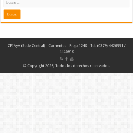
CPIAyA (Sede Central) - Corrientes - Rioja 1240 - Tel: (0379) 4426991 /
4426913
© Copyright 2026, Todos los derechos reservados.