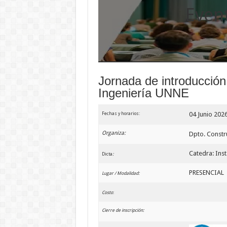
Even
Jornada de introducción
Ingeniería UNNE
04 Junio 202
Fechas y horarios:
Organiza:
Dpto. Constr
Catedra: Inst
Dicta
:
PRESENCIAL
Lugar / Modalidad:
Costo
:
Cierre de
inscripción: