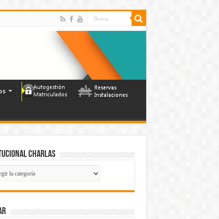
os
tucional Charlas
itucional
las
ar