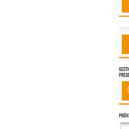
Gesti
Pres
Próx