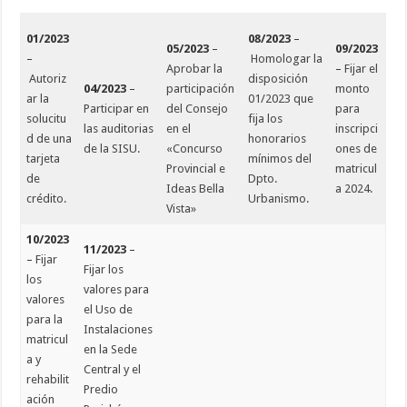
01/2023
08/2023
–
05/2023
–
09/2023
–
Homologar la
Aprobar la
–
Fijar el
Autoriz
disposición
04/2023
–
participación
monto
ar la
01/2023 que
Participar en
del Consejo
para
solucitu
fija los
las auditorias
en el
inscripci
d de una
honorarios
de la SISU.
«Concurso
ones de
tarjeta
mínimos del
Provincial e
matricul
de
Dpto.
Ideas Bella
a 2024.
crédito.
Urbanismo.
Vista»
10/2023
11/2023
–
–
Fijar
Fijar los
los
valores para
valores
el Uso de
para la
Instalaciones
matricul
en la Sede
a y
Central y el
rehabilit
Predio
ación