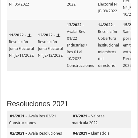
Electora
N° 06/2022
2022
Electoral N°
N° JE-
JE-09/2022
10/2022
13/2022
–
14/2022
–
15/2022
Avalar Res
Resolución
Sancion
11/2022
–
12/2022
–
01/22
Cobertura
por no
Resolución
Resolución
Industrias /
institucional
emitir
Junta Electoral
Junta Electoral
Res 01 al
miembros
voto.
N° JE-11/2022
N° JE-12/2022
10/2022
del
Eleccion
Construcciones
directorio
2022
Resoluciones 2021
01/2021
–
Avala Res 02/21
03/2021
–
Valores
Construcciones
matrícula 2022
02/2021
–
Avala Resoluciones
04/2021
–
Llamado a