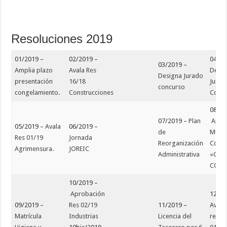
Resoluciones 2019
01/2019 –
02/2019 –
04/20
03/2019 –
Amplia plazo
Avala Res
Desig
Designa Jurado
presentación
16/18
Jurad
concurso
congelamiento.
Construcciones
Conc
08/20
07/2019 –
Plan
Apro
05/2019 –
Avala
06/2019 –
de
Munic
Res 01/19
Jornada
Reorganización
Conse
Agrimensura.
JOREIC
Administrativa
«CO.
CO»
10/2019 –
Aprobación
12/20
09/2019 –
Res 02/19
11/2019 –
Avala
Matrícula
Industrias
Licencia del
resol