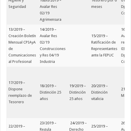
Higiene y
10bis/2019 –
Tesorero por 6
01/19
Seguridad
Avalar Res
meses
Dpto.
02/19
Const
Agrimensura
13/2019 –
14/2019 –
16/20
Creación Boletín
Avalar Res
15/2019 –
Avala
Mensual CPIAyA
02/19
Ratificación de
resol
de
Construcciones
Representantes
03/19
Comunicaciones
y Res 04/19
ante la FEPUC
Dpto.
al Profesional
Industria
Const
17/2019 –
18/2019 –
19/2019 –
20/2019 –
Dispone
21/20
Distinción 25
Distinción
Distinción
reemplazo de
Matrí
años
25 años
vitalicia
Tesorero
23/2019 –
24/2019 –
26/20
22/2019 –
25/2019 –
Regula
Derecho
Avala