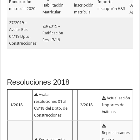
Bonificación
Importe
Habilitación
inscripción
02/20
matrícula 2020
inscripción H&S
Matricular
matrícula
Agri
27/2019 –
28/2019 –
Avalar Res
Ratificación
04/19 Dpto.
Res 17/19
Construcciones
Resoluciones 2018
Avalar
Actualización
resoluciones 01 al
1/2018
2/2018
Importes de
09/18 del Dpto. de
Viáticos
Construcciones
Representantes
Representante
Centro