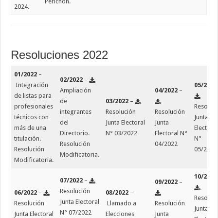
Perichón.
2024.
Resoluciones 2022
01/2022
–
02/2022
–
Integración
05/2022
Ampliación
04/2022
–
de listas para
de
03/2022
–
profesionales
Resoluc
integrantes
Resolución
Resolución
técnicos con
Junta
del
Junta Electoral
Junta
más de una
Electora
Directorio.
N° 03/2022
Electoral N°
titulación.
N°
Resolución
04/2022
Resolución
05/2022
Modificatoria.
Modificatoria.
10/2022
07/2022
–
09/2022
–
Resolución
06/2022
–
08/2022
–
Resoluc
Junta Electoral
Resolución
Llamado a
Resolución
Junta
N° 07/2022
Junta Electoral
Elecciones
Junta